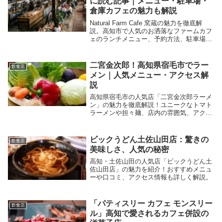
に読む記事｜メニュー・駐車場・
倉庫カフェの魅力も解説
Natural Farm Cafe 窯蔵の魅力を徹底解
説。高知市で人気のお洒落なファームカフ
ェのランチメニュー、予約方法、駐車場、
アクセス、口コミ評判、子連れ利用のポイ
ントまで、来店前に知りたい情報をまとめ
ました。
二宮金次郎！高知県宿毛市でラー
飲食店
メン｜人気メニュー・アクセス解
説
高知県宿毛市の人気店「二宮金次郎ラーメ
ン」の魅力を徹底解説！ユニークなトマト
ラーメンや担々麺、店内の雰囲気、アクセ
ス情報も紹介。ラーメン好き必見の一杯が
ここに。
ビックうどん土佐山田店：驚きの
飲食店
美味しさ、人気の秘密
高知・土佐山田の人気店「ビックうどん土
佐山田店」の魅力を紹介！おすすめメニュ
ーや口コミ、アクセス情報も詳しく解説。
「パティスリー カフェ モンスリー
飲食店
ル」高知で愛されるカフェ併設の