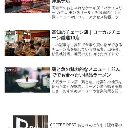
洋菓子店
高知市のおしゃれなケーキ屋「パティスリ
ー カフェ モンスリール」を徹底紹介！人
気メニューや口コミ、アクセス情報、ラン
キングでの評価まで、地元で愛される洋菓
子店の魅力を余すことなくお届けします。
高知のチェーン店｜ローカルチェ
飲食店
ーン厳選10店
この記事は、高知で食事や買い物ができる
チェーン店を探している観光客、出張者、
移住検討者、地元の方に向けたガイドで
す。全国チェーンの有無だけでは見えてこ
ない、高知ならではのローカルチェーンの
魅力や選び方をわかりやすくまとめまし
鶏と魚の魅力的なメニュー！並ん
飲食店
た。居酒屋、食堂...
ででも食べたい絶品ラーメン
人気ラーメン店「鶏と魚」は高知の地鶏を
使った出汁が魅力。ラーメン通も唸る美味
しさ！おすすめメニューや営業時間を紹
介。
COFFEE REST あるぺんはうす｜隠れ家の