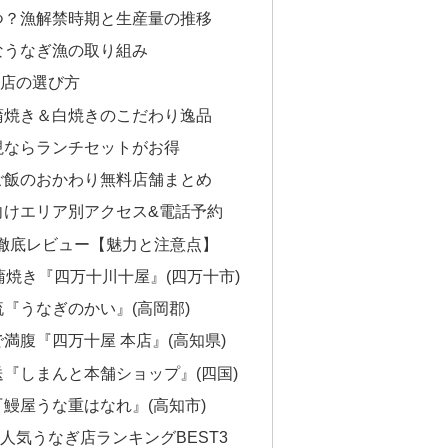
つ？漁解禁時期と生産量の推移
なうなぎ漁の取り組み
お店の選び方
蒲焼き＆白焼きのこだわり逸品
視ならランチセットがお得
ご飯のおかわり無料店舗まとめ
向けエリア別アクセス&電話予約
を徹底レビュー【魅力と注意点】
蒲焼き『四万十川十屋』(四万十市)
『うなぎのかい』(高岡郡)
満腹『四万十屋 本店』(高知県)
『しまんと本舗ショップ』(四国)
鰻屋うな重はなれ』(高知市)
人気うなぎ店ランキングBEST3