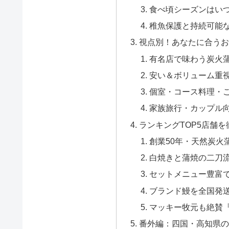
食べ頃シーズンはい
稚魚保護と持続可能
視点別！あなたに合う
有名店で味わう炭火
安い＆ボリューム重
個室・コース料理・
家族旅行・カップル
ランキングTOP5店舗
創業50年・天然炭火
白焼きと蒲焼の二刀流
セットメニュー豊富で
ブランド鰻を全国発送
マッキー牧元も絶賛『
番外編：四国・高知県の