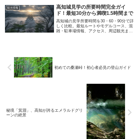
ットも網羅したガイド記事です。
高知城見学の所要時間完全ガイ
観光情報
ド！最短30分から満喫1.5時間まで
高知城の見学所要時間を30・60・90分で詳
しく比較。最短ルートやモデルコース、混
雑・駐車場情報、アクセス、周辺観光まで
完全ガイド。初めての高知城観光に役立つ
決定版。
初めての桑瀬峠！初心者必見の登山ガイド
秘境「箕淵」、高知が誇るエメラルドグリ
ーンの絶景