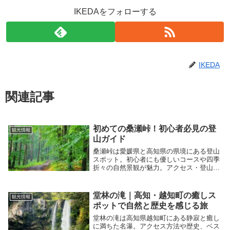
IKEDAをフォローする
IKEDA
関連記事
初めての桑瀬峠！初心者必見の登
観光情報
山ガイド
桑瀬峠は愛媛県と高知県の県境にある登山
スポット。初心者にも優しいコースや四季
折々の自然景観が魅力。アクセス・登山ル
ート・周辺観光情報を網羅した完全ガイ
ド。
堂林の滝｜高知・越知町の癒しス
観光情報
ポットで自然と歴史を感じる旅
堂林の滝は高知県越知町にある静寂と癒し
に満ちた名瀑。アクセス方法や歴史、ベス