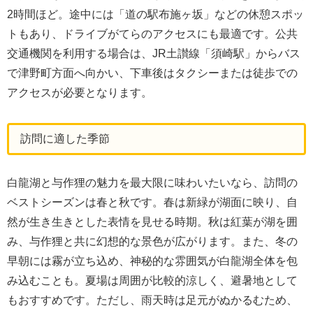
2時間ほど。途中には「道の駅布施ヶ坂」などの休憩スポッ
トもあり、ドライブがてらのアクセスにも最適です。公共
交通機関を利用する場合は、JR土讃線「須崎駅」からバス
で津野町方面へ向かい、下車後はタクシーまたは徒歩での
アクセスが必要となります。
訪問に適した季節
白龍湖と与作狸の魅力を最大限に味わいたいなら、訪問の
ベストシーズンは春と秋です。春は新緑が湖面に映り、自
然が生き生きとした表情を見せる時期。秋は紅葉が湖を囲
み、与作狸と共に幻想的な景色が広がります。また、冬の
早朝には霧が立ち込め、神秘的な雰囲気が白龍湖全体を包
み込むことも。夏場は周囲が比較的涼しく、避暑地として
もおすすめです。ただし、雨天時は足元がぬかるむため、