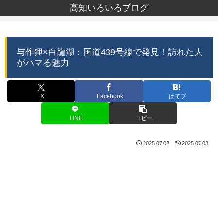
高知いろいろブログ
与作狸×白龍湖：国道439号線で発見！訪れた人
がハマる魅力
X
Facebook
はてブ
LINE
コピー
2025.07.02
2025.07.03