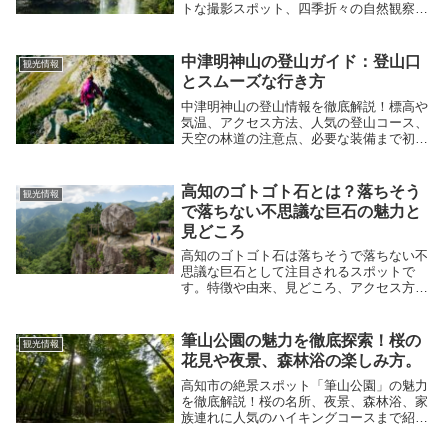
トな撮影スポット、四季折々の自然観察ポ
イントまで詳しくご紹介。写真映えと心の
リフレッシュを同時に叶える、四国の隠れ
た名所です。
中津明神山の登山ガイド：登山口
観光情報
とスムーズな行き方
中津明神山の登山情報を徹底解説！標高や
気温、アクセス方法、人気の登山コース、
天空の林道の注意点、必要な装備まで初心
者にも分かりやすく紹介。四国の絶景ハイ
キングを楽しもう！
高知のゴトゴト石とは？落ちそう
観光情報
で落ちない不思議な巨石の魅力と
見どころ
高知のゴトゴト石は落ちそうで落ちない不
思議な巨石として注目されるスポットで
す。特徴や由来、見どころ、アクセス方
法、注意点まで詳しく解説し、初めて訪れ
る人でも安心して楽しめる情報をまとめて
います。
筆山公園の魅力を徹底探索！桜の
観光情報
花見や夜景、森林浴の楽しみ方。
高知市の絶景スポット「筆山公園」の魅力
を徹底解説！桜の名所、夜景、森林浴、家
族連れに人気のハイキングコースまで紹
介。アクセスや駐車場情報、周辺観光スポ